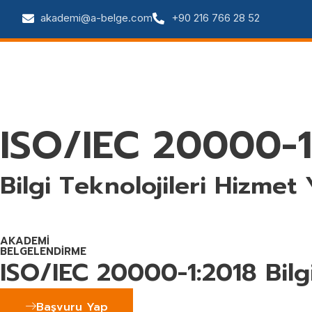
akademi@a-belge.com
+90 216 766 28 52
Ana Sayfa
Hakkımızda
Se
ISO/IEC 20000-1
Bilgi Teknolojileri Hizmet
AKADEMİ
BELGELENDİRME
ISO/IEC 20000-1:2018 Bilg
Başvuru Yap