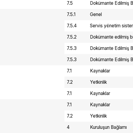
7.5
Dokümante Edilmiş Bi
7.5.1
Genel
7.5.4
Servis yönetim sistem
7.5.2
Dokümante edilmiş bi
7.5.3
Dokümante Edilmiş Bi
7.5.3
Dokümante Edilmiş Bi
7.1
Kaynaklar
7.2
Yetkinlik
7.1
Kaynaklar
7.1
Kaynaklar
7.2
Yetkinlik
4
Kuruluşun Bağlamı