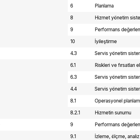
6
Planlama
8
Hizmet yönetim sistem
9
Performans değerlen
10
İyileştirme
4.3
Servis yönetim siste
6.1
Riskleri ve fırsatları 
6.3
Servis yönetim siste
4.4
Servis yönetim siste
8.1
Operasyonel planlam
8.2.1
Hizmetin sunumu
)
9
Performans değerlen
9.1
İzleme, ölçme, anali