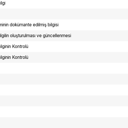
lgi
inin dokümante edilmiş bilgisi
lgilin oluşturulması ve güncellenmesi
lginin Kontrolü
lginin Kontrolü