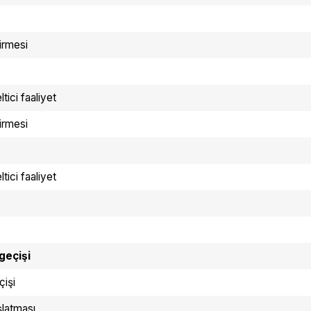
irmesi
ici faaliyet
irmesi
ici faaliyet
geçişi
çişi
şlatması