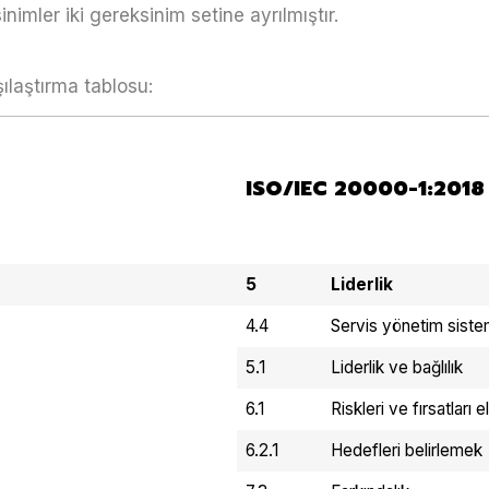
nimler iki gereksinim setine ayrılmıştır.
ılaştırma tablosu:
ISO/IEC 20000-1:2018
5
Liderlik
4.4
Servis yönetim siste
5.1
Liderlik ve bağlılık
6.1
Riskleri ve fırsatları 
6.2.1
Hedefleri belirlemek