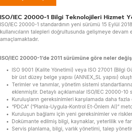
ISO/IEC 20000-1 Bilgi Teknolojileri Hizmet 
ISO/IEC 20000-1 standardının yeni sürümü 15 Eylül 2018’
kullanıcıların talepleri doğrultusunda gelişmeye devam e
amaçlamaktadır.
ISO/IEC 20000-1’de 2011 sürümüne göre neler değişt
ISO 9001 (Kalite Yönetimi) veya ISO 27001 (Bilgi Gü
bir üst düzey belge yapısı (ANNEX_SL yapısı) oluşt
Terimler ve tanımlar, yönetim sistemi standartlarına
eklenmiştir. Detaylı açıklamalar ISO/IEC 20000-10 
Kuruluşların gereksinimleri karşılamada daha fazla e
“PDCA” (“Planla-Uygula-Kontrol Et-Önlem Al)” metodol
Kuruluşun bağlamı için yeni gereksinimler ve riskleri
Dokümante edilmiş bilgi, kaynaklar, yeterlilik ve far
Servis planlama, bilgi, varlık yönetimi, talep yöne