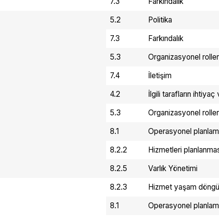
7.3
Farkındalık
5.2
Politika
7.3
Farkındalık
5.3
Organizasyonel roller,
7.4
İletişim
4.2
İlgili tarafların ihtiya
5.3
Organizasyonel roller,
8.1
Operasyonel planlam
8.2.2
Hizmetleri planlanma
8.2.5
Varlık Yönetimi
8.2.3
Hizmet yaşam döngüsü
8.1
Operasyonel planlam