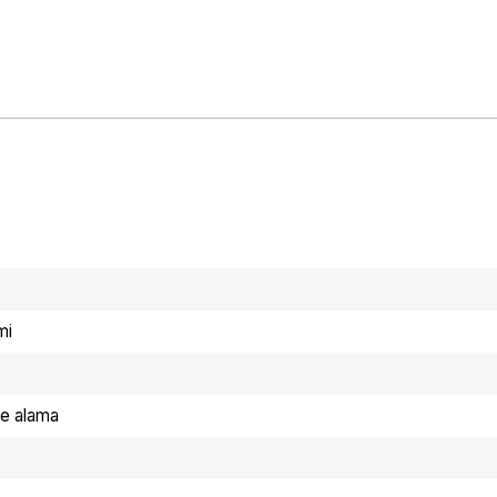
mi
ele alama