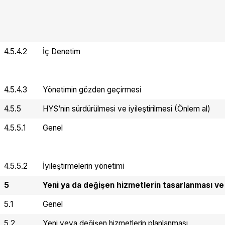
4.5.4.2
İç Denetim
4.5.4.3
Yönetimin gözden geçirmesi
4.5.5
HYS’nin sürdürülmesi ve iyileştirilmesi (Önlem al)
4.5.5.1
Genel
4.5.5.2
İyileştirmelerin yönetimi
5
Yeni ya da değişen hizmetlerin tasarlanması 
5.1
Genel
5.2
Yeni veya değişen hizmetlerin planlanması